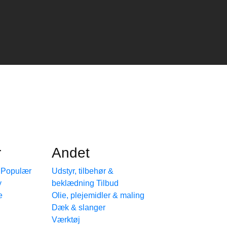
r
Andet
e
Udstyr, tilbehør &
beklædning
e
Olie, plejemidler & maling
Dæk & slanger
Værktøj