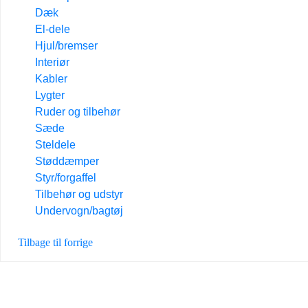
Dæk
El-dele
Hjul/bremser
Interiør
Kabler
Lygter
Ruder og tilbehør
Sæde
Steldele
Støddæmper
Styr/forgaffel
Tilbehør og udstyr
Undervogn/bagtøj
Tilbage til forrige