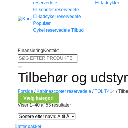
reservedele
El-ladcykler
Tilbage til shoppen
El-scooter reservedele
El-ladcykel reservedele
Cykel reservedele
Finansiering
Kontakt
Søg
efter:
Tilbehør og udstyr
Forside
/
Kabinescooter reservedele
/
TOL T414
/
Tilbe
Vælg kategori
Viser 1–40 af 53 resultater
Batteripakker