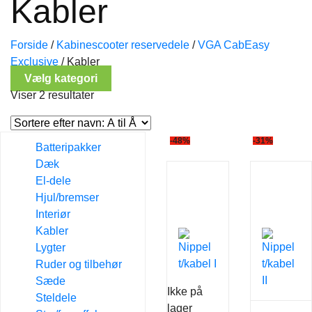
Kabler
Forside
/
Kabinescooter reservedele
/
VGA CabEasy
Exclusive
/
Kabler
Vælg kategori
Viser 2 resultater
-48%
-31%
Batteripakker
Dæk
El-dele
Hjul/bremser
Interiør
Kabler
Lygter
Ruder og tilbehør
Sæde
Ikke på
Steldele
lager