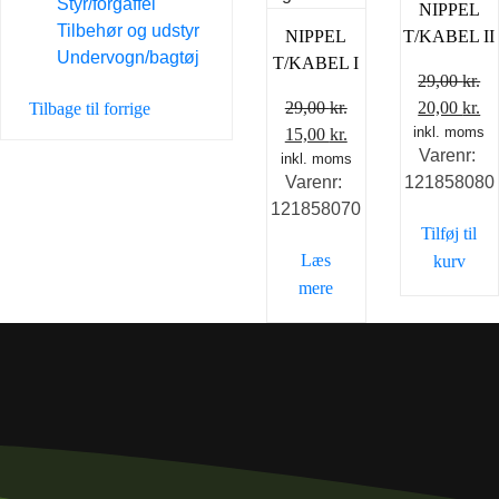
Styr/forgaffel
NIPPEL
Tilbehør og udstyr
NIPPEL
T/KABEL II
Undervogn/bagtøj
T/KABEL I
29,00
kr.
Den
D
29,00
kr.
20,00
kr.
Tilbage til forrige
Den
Den
inkl. moms
oprindelig
ak
15,00
kr.
Varenr:
inkl. moms
oprindelige
aktuelle
pris
pr
Varenr:
121858080
pris
pris
var:
er
121858070
var:
er:
29,00 kr..
20
Tilføj til
29,00 kr..
15,00 kr..
Læs
kurv
mere