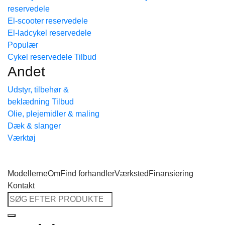
reservedele
Tilbage til shoppen
El-scooter reservedele
El-ladcykel reservedele
Cykel reservedele
Andet
Udstyr, tilbehør &
beklædning
Olie, plejemidler & maling
Dæk & slanger
Værktøj
Modellerne
Om
Find forhandler
Værksted
Finansiering
Kontakt
Søg
efter: