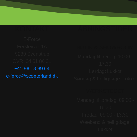
KONTAKT
ÅBNINGSTIDER
E-Force
Ferslevvej 1A
BUTIK & SHOWROOM
9230 Svenstrup
Mandag til fredag: 10.00 -
CVR: 34 61 86 31
17.30
+45 98 18 99 64
Lørdag: Lukket
e-force@scooterland.dk
Søndag & helligdage: Lukket
VÆRKSTEDET
Mandag til torsdag: 09.00 -
16.30
Fredag: 09.00 - 13.30
Weekend & helligdage:
Lukket