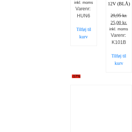
inkl. moms
12V (BLÅ)
Varenr:
29,95
kr.
HUN6
Den
D
25,00
kr.
Tilføj til
inkl. moms
oprindelig
ak
Varenr:
pris
pr
kurv
K101B
var:
er
29,95 kr..
25
Tilføj til
kurv
-17%