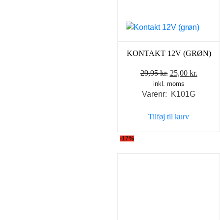
KONTAKT 12V (GRØN)
Den
Den
29,95
kr.
25,00
kr.
inkl. moms
oprindelige
aktuel
Varenr: K101G
pris
pris
var:
er:
Tilføj til kurv
29,95 kr..
25,00 k
-17%