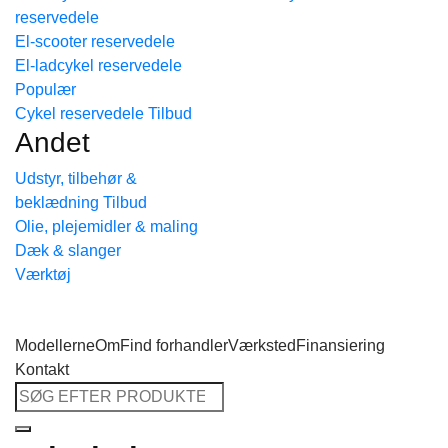
reservedele
Tilbage til shoppen
El-scooter reservedele
El-ladcykel reservedele
Cykel reservedele
Andet
Udstyr, tilbehør &
beklædning
Olie, plejemidler & maling
Dæk & slanger
Værktøj
Modellerne
Om
Find forhandler
Værksted
Finansiering
Kontakt
Søg
efter: