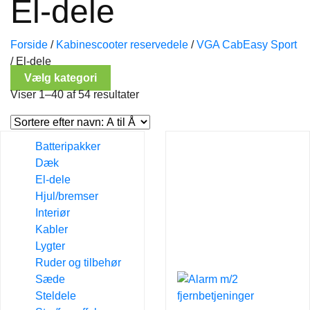
El-dele
Forside
/
Kabinescooter reservedele
/
VGA CabEasy Sport
/
El-dele
Vælg kategori
Viser 1–40 af 54 resultater
Batteripakker
Dæk
El-dele
Hjul/bremser
Interiør
Kabler
Lygter
Ruder og tilbehør
Sæde
Steldele