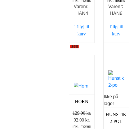
inkl. moms
inkl. moms
Varenr:
Varenr:
HAN4
HAN6
Tilføj til
Tilføj til
kurv
kurv
-29%
Ikke på
HORN
lager
129,00
kr.
HUNSTIK
Den
Den
92,00
kr.
2-POL
inkl. moms
oprindelige
aktuelle