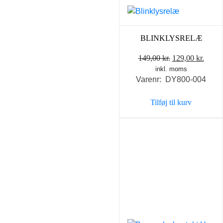
BLINKLYSRELÆ
Den
Den
149,00
kr.
129,00
kr.
inkl. moms
oprindelige
aktue
Varenr: DY800-004
pris
pris
var:
er:
Tilføj til kurv
149,00 kr..
129,0