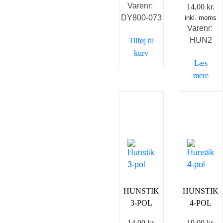
Varenr:
14,00
kr.
pris
pris
DY800-073
inkl. moms
var:
er:
Varenr:
129,00 kr..
92,00 kr..
HUN2
Tilføj til
kurv
Læs
mere
HUNSTIK
HUNSTIK
3-POL
4-POL
14,00
kr.
19,00
kr.