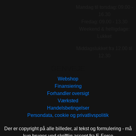
Mandag til torsdag: 09.00 -
16.30
Fredag: 09.00 - 13.30
Weekend & helligdage:
Lukket
Middagslukket fra 12.00 til
12.30
GENVEJE
Webshop
Finansiering
Forhandler oversigt
Værksted
Handelsbetingelser
Persondata, cookie og privatlivspolitik
Der er copyright på alle billeder, al tekst og formulering - må
kun bruges ved skriftlig accept fra E-Force