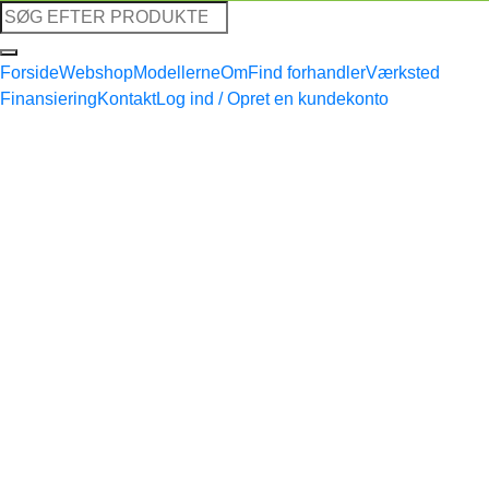
Søg
efter:
Forside
Webshop
Modellerne
Om
Find forhandler
Værksted
Finansiering
Kontakt
Log ind / Opret en kundekonto