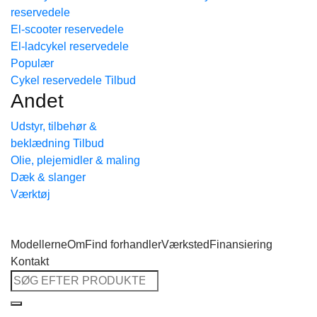
reservedele
Tilbage til shoppen
El-scooter reservedele
El-ladcykel reservedele
Cykel reservedele
Andet
Udstyr, tilbehør &
beklædning
Olie, plejemidler & maling
Dæk & slanger
Værktøj
Modellerne
Om
Find forhandler
Værksted
Finansiering
Kontakt
Søg
efter: