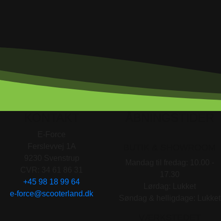
KONTAKT
ÅBNINGSTIDER
E-Force
Ferslevvej 1A
BUTIK & SHOWROOM
9230 Svenstrup
Mandag til fredag: 10.00 -
CVR: 34 61 86 31
17.30
+45 98 18 99 64
Lørdag: Lukket
e-force@scooterland.dk
Søndag & helligdage: Lukket
VÆRKSTEDET