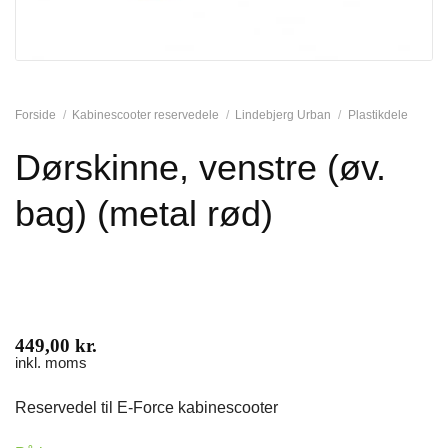
Forside
/
Kabinescooter reservedele
/
Lindebjerg Urban
/
Plastikdele
Dørskinne, venstre (øv.
bag) (metal rød)
449,00
kr.
inkl. moms
Reservedel til E-Force kabinescooter