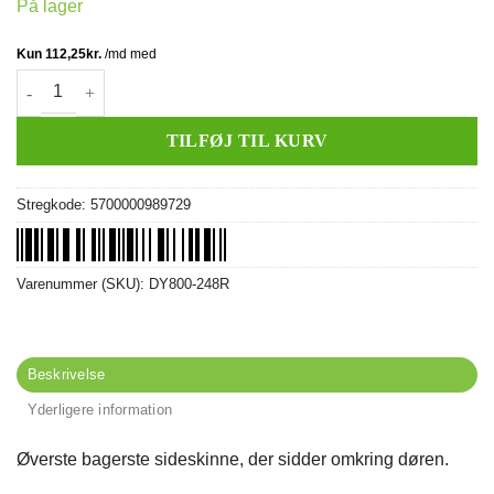
På lager
Dørskinne, venstre (øv. bag) (metal rød) antal
TILFØJ TIL KURV
Stregkode:
5700000989729
Varenummer (SKU):
DY800-248R
Beskrivelse
Yderligere information
Øverste bagerste sideskinne, der sidder omkring døren.