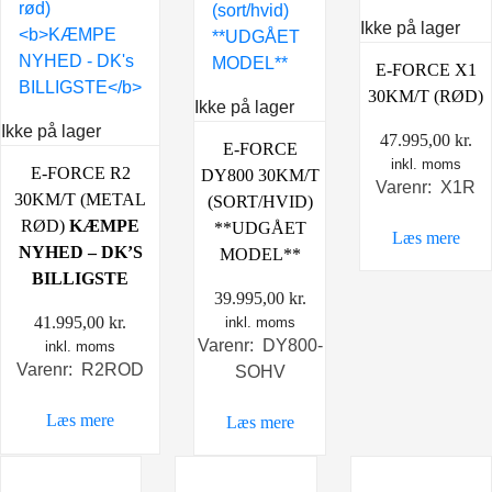
Ikke på lager
E-FORCE X1
30KM/T (RØD)
Ikke på lager
Ikke på lager
47.995,00
kr.
E-FORCE
inkl. moms
E-FORCE R2
DY800 30KM/T
Varenr: X1R
30KM/T (METAL
(SORT/HVID)
RØD)
KÆMPE
**UDGÅET
Læs mere
NYHED – DK’S
MODEL**
BILLIGSTE
39.995,00
kr.
41.995,00
kr.
inkl. moms
Varenr: DY800-
inkl. moms
Varenr: R2ROD
SOHV
Læs mere
Læs mere