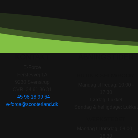
KONTAKT
ÅBNINGSTIDER
E-Force
Ferslevvej 1A
BUTIK & SHOWROOM
9230 Svenstrup
Mandag til fredag: 10.00 -
CVR: 34 61 86 31
17.30
+45 98 18 99 64
Lørdag: Lukket
e-force@scooterland.dk
Søndag & helligdage: Lukket
VÆRKSTEDET
Mandag til torsdag: 09.00 -
16.30