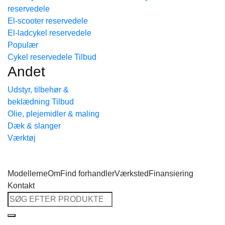
reservedele
Tilbage til shoppen
El-scooter reservedele
El-ladcykel reservedele
Cykel reservedele
Andet
Udstyr, tilbehør &
beklædning
Olie, plejemidler & maling
Dæk & slanger
Værktøj
Modellerne
Om
Find forhandler
Værksted
Finansiering
Kontakt
Søg
efter: