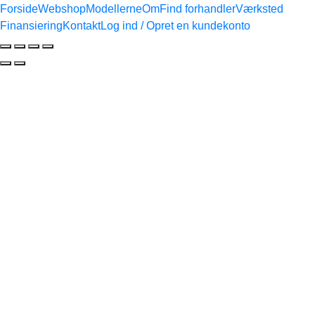
Forside
Webshop
Modellerne
Om
Find forhandler
Værksted
Finansiering
Kontakt
Log ind / Opret en kundekonto