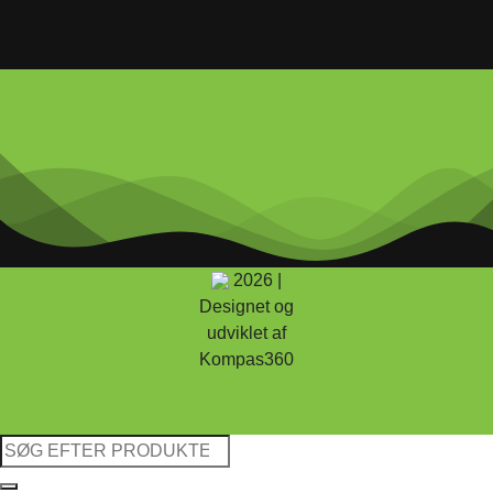
2026 |
Designet og
udviklet af
Kompas360
Søg
efter: