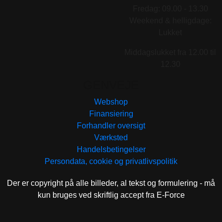
Fredag: 09.00 - 13.30
Weekend & helligdage:
Lukket
Middagslukket fra 12.00 til
12.30
GENVEJE
Webshop
Finansiering
Forhandler oversigt
Værksted
Handelsbetingelser
Persondata, cookie og privatlivspolitik
Der er copyright på alle billeder, al tekst og formulering - må
kun bruges ved skriftlig accept fra E-Force