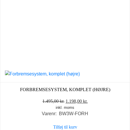
FORBREMSESYSTEM, KOMPLET (HØJRE)
Den
Den
1.495,00
kr.
1.198,00
kr.
inkl. moms
oprindelige
aktuelle
Varenr: BW3W-FORH
pris
pris
var:
er:
Tilføj til kurv
1.495,00 kr..
1.198,00 kr..