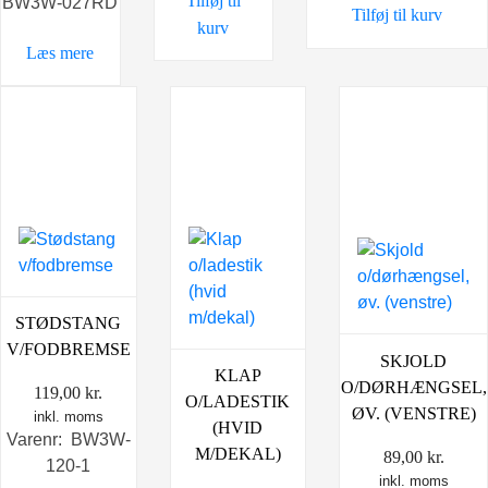
Tilføj til
BW3W-027RD
Tilføj til kurv
1.495,00 kr.
kurv
Læs mere
STØDSTANG
V/FODBREMSE
SKJOLD
KLAP
O/DØRHÆNGSEL,
119,00
kr.
O/LADESTIK
ØV. (VENSTRE)
inkl. moms
(HVID
Varenr: BW3W-
M/DEKAL)
89,00
kr.
120-1
inkl. moms