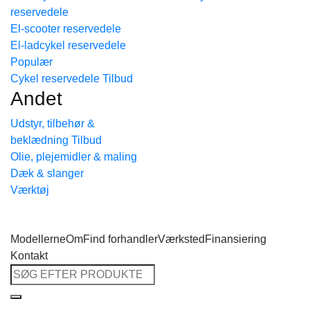
reservedele
Tilbage til shoppen
El-scooter reservedele
El-ladcykel reservedele
Cykel reservedele
Andet
Udstyr, tilbehør &
beklædning
Olie, plejemidler & maling
Dæk & slanger
Værktøj
Modellerne
Om
Find forhandler
Værksted
Finansiering
Kontakt
Søg
efter: