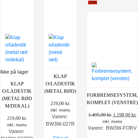
-20%
Ikke på lager
KLAP
KLAP
O/LADESTIK
O/LADESTIK
(METAL RØD)
FORBREMSESYSTEM,
(METAL RØD
KOMPLET (VENSTRE)
219,00
kr.
M/DEKAL)
inkl. moms
Den
1.495,00
kr.
1.198,00
kr.
Varenr:
219,00
kr.
inkl. moms
oprindelige
BW3W-027R
inkl. moms
Varenr: BW3W-FORV
pris
p
Varenr:
var:
e