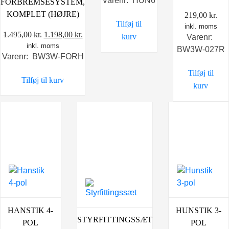
Varenr: HUN6
FORBREMSESYSTEM,
KOMPLET (HØJRE)
219,00
kr.
Tilføj til
inkl. moms
Den
Den
1.495,00
kr.
1.198,00
kr.
kurv
Varenr:
inkl. moms
oprindelige
aktuelle
BW3W-027R
Varenr: BW3W-FORH
pris
pris
var:
er:
Tilføj til
Tilføj til kurv
1.495,00 kr..
1.198,00 kr..
kurv
HANSTIK 4-
HUNSTIK 3-
STYRFITTINGSSÆT
POL
POL