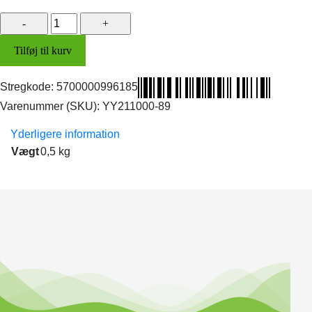
Opbevaringsrum,
side
Tilføj til kurv
(bag)
antal
Stregkode:
5700000996185
Varenummer (SKU):
YY211000-89
Yderligere information
Vægt
0,5 kg