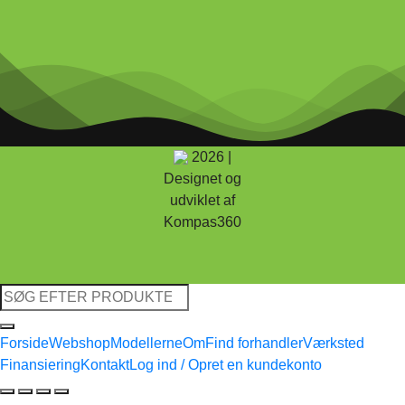
2026 |
Designet og
udviklet af
Kompas360
Søg
efter:
Forside
Webshop
Modellerne
Om
Find forhandler
Værksted
Finansiering
Kontakt
Log ind / Opret en kundekonto