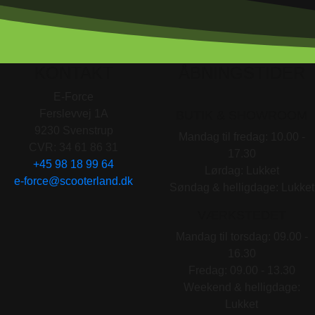
KONTAKT
ÅBNINGSTIDER
E-Force
Ferslevvej 1A
BUTIK & SHOWROOM
9230 Svenstrup
Mandag til fredag: 10.00 -
CVR: 34 61 86 31
17.30
+45 98 18 99 64
Lørdag: Lukket
e-force@scooterland.dk
Søndag & helligdage: Lukket
VÆRKSTEDET
Mandag til torsdag: 09.00 -
16.30
Fredag: 09.00 - 13.30
Weekend & helligdage:
Lukket