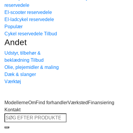
reservedele
Tilbage til shoppen
El-scooter reservedele
El-ladcykel reservedele
Cykel reservedele
Andet
Udstyr, tilbehør &
beklædning
Olie, plejemidler & maling
Dæk & slanger
Værktøj
Modellerne
Om
Find forhandler
Værksted
Finansiering
Kontakt
Søg
efter: