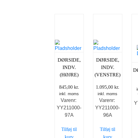
DØRSIDE,
DØRSIDE,
INDV.
INDV.
D
(HØJRE)
(VENSTRE)
845,00
kr.
1.095,00
kr.
inkl. moms
inkl. moms
Varenr:
Varenr:
Y
YY211000-
YY211000-
97A
96A
Tilføj til
Tilføj til
kurv
kurv