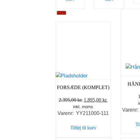
-21%
HÅND
FORSÆDE (KOMPLET)
Den
Den
2.395,00
kr.
1.895,00
kr.
inkl. moms
oprindelige
aktuelle
Varenr
Varenr: YY211000-111
pris
pris
var:
er:
Ti
Tilføj til kurv
2.395,00 kr..
1.895,00 kr..