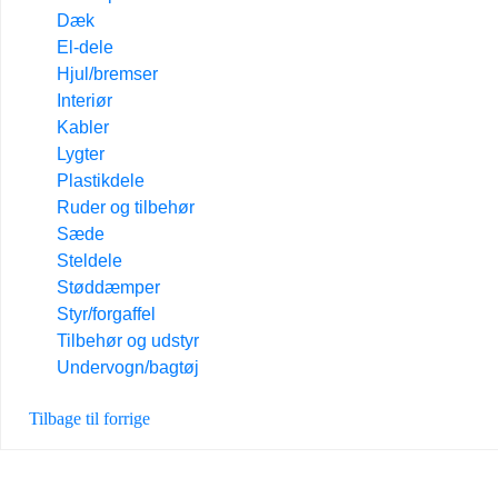
Dæk
El-dele
Hjul/bremser
Interiør
Kabler
Lygter
Plastikdele
Ruder og tilbehør
Sæde
Steldele
Støddæmper
Styr/forgaffel
Tilbehør og udstyr
Undervogn/bagtøj
Tilbage til forrige