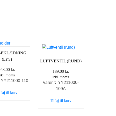
BEKLÆDNING
(LYS)
LUFTVENTIL (RUND)
958,00
kr.
189,00
kr.
inkl. moms
inkl. moms
: YY211000-110
Varenr: YY211000-
109A
lføj til kurv
Tilføj til kurv