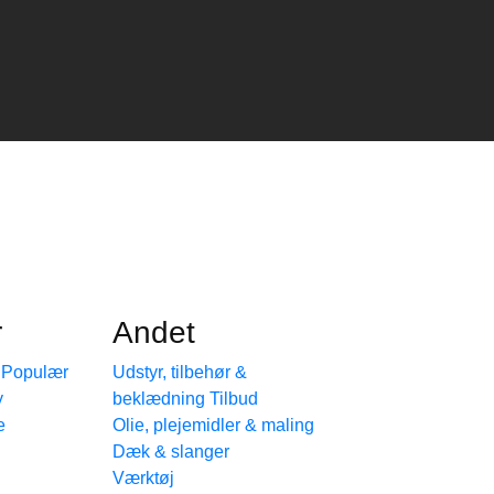
r
Andet
e
Udstyr, tilbehør &
beklædning
e
Olie, plejemidler & maling
Dæk & slanger
Værktøj