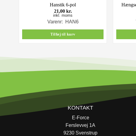
e)
Hanstik 6-pol
Hængsel
21,00
kr.
inkl. moms
Varenr: HAN6
Tilføj til kurv
KONTAKT
E-Force
Ferslevvej 1A
9230 Svenstrup