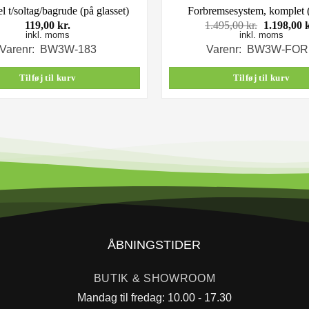
 t/soltag/bagrude (på glasset)
Forbremsesystem, komplet (
Den
119,00
kr.
1.495,00
kr.
1.198,00
inkl. moms
inkl. moms
oprindeli
pris
Varenr: BW3W-183
Varenr: BW3W-FO
var:
1.495,00 k
Tilføj til kurv
Tilføj til kurv
ÅBNINGSTIDER
BUTIK & SHOWROOM
Mandag til fredag: 10.00 - 17.30