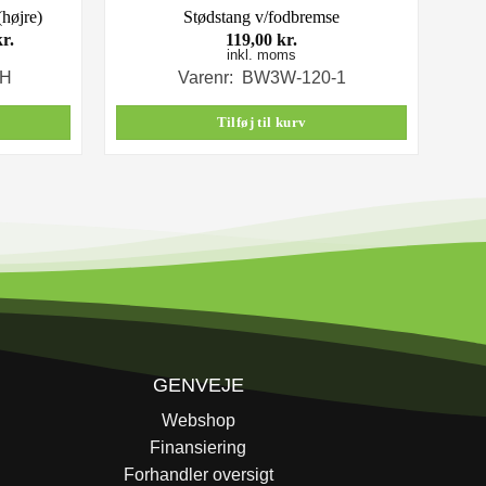
højre)
Stødstang v/fodbremse
Den
kr.
119,00
kr.
ge
aktuelle
inkl. moms
pris
RH
Varenr: BW3W-120-1
er:
r..
1.198,00 kr..
Tilføj til kurv
GENVEJE
Webshop
Finansiering
Forhandler oversigt