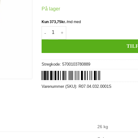
På lager
Sideskjold (venstre) (champagne sølv) antal
TIL
Stregkode:
5700103780889
Varenummer (SKU):
R07.04.032.0001S
26 kg