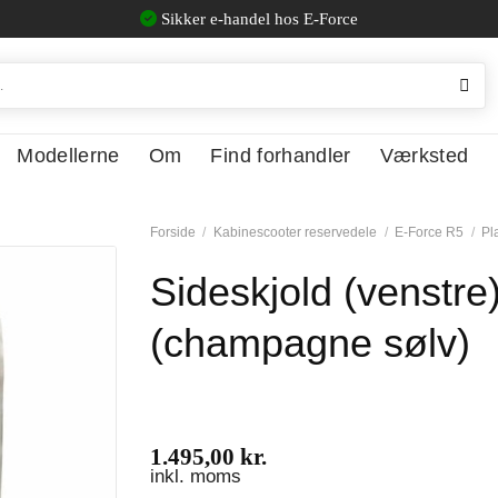
Sikker e-handel hos E-Force
Modellerne
Om
Find forhandler
Værksted
Forside
/
Kabinescooter reservedele
/
E-Force R5
/
Pl
Sideskjold (venstre
(champagne sølv)
1.495,00
kr.
inkl. moms