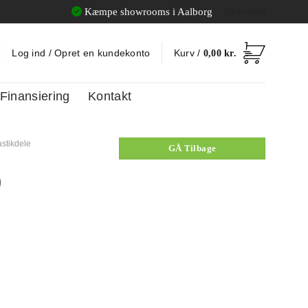
Kæmpe showrooms i Aalborg
[gtranslate]
Log ind / Opret en kundekonto
Kurv /
0,00
kr.
Finansiering
Kontakt
astikdele
GÅ Tilbage
)