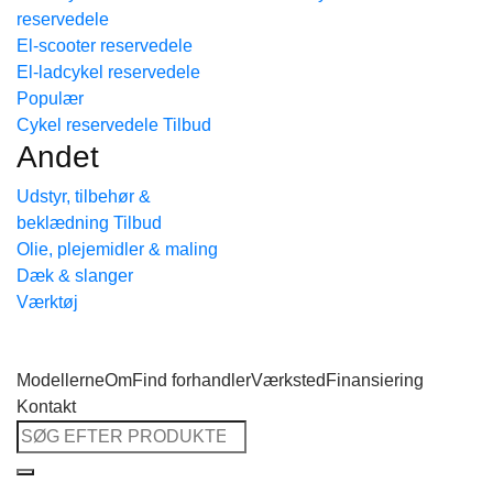
reservedele
Tilbage til shoppen
El-scooter reservedele
El-ladcykel reservedele
Cykel reservedele
Andet
Udstyr, tilbehør &
beklædning
Olie, plejemidler & maling
Dæk & slanger
Værktøj
Modellerne
Om
Find forhandler
Værksted
Finansiering
Kontakt
Søg
efter: