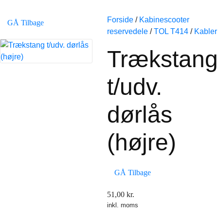
Forside
/
Kabinescooter
GÅ Tilbage
reservedele
/
TOL T414
/
Kabler
Trækstang
t/udv.
dørlås
(højre)
GÅ Tilbage
51,00
kr.
inkl. moms