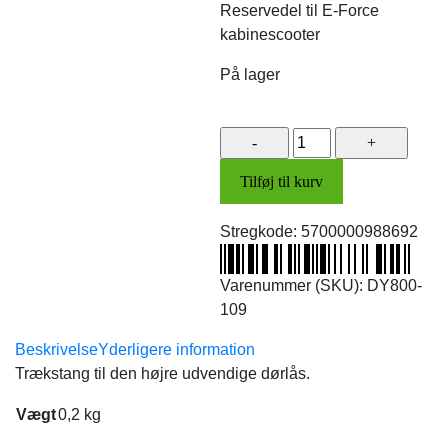
Reservedel til E-Force
kabinescooter
På lager
Trækstang
t/udv.
Tilføj til kurv
dørlås
(højre)
Stregkode:
5700000988692
antal
Varenummer (SKU):
DY800-
109
Beskrivelse
Yderligere information
Trækstang til den højre udvendige dørlås.
Vægt
0,2 kg