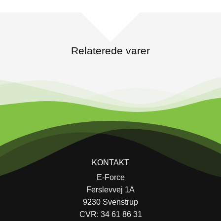
Relaterede varer
KONTAKT
E-Force
Ferslevvej 1A
9230 Svenstrup
CVR: 34 61 86 31