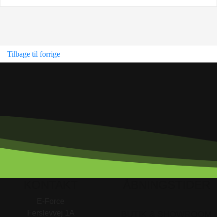
Tilbage til forrige
KONTAKT
ÅBNINGSTIDER
E-Force
Ferslevvej 1A
BUTIK & SHOWROOM