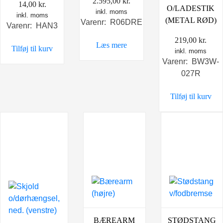
2.595,00
kr.
14,00
kr.
O/LADESTIK
inkl. moms
inkl. moms
(METAL RØD)
Varenr: R06DRE
Varenr: HAN3
219,00
kr.
Læs mere
Tilføj til kurv
inkl. moms
Varenr: BW3W-
027R
Tilføj til kurv
BÆREARM
STØDSTANG