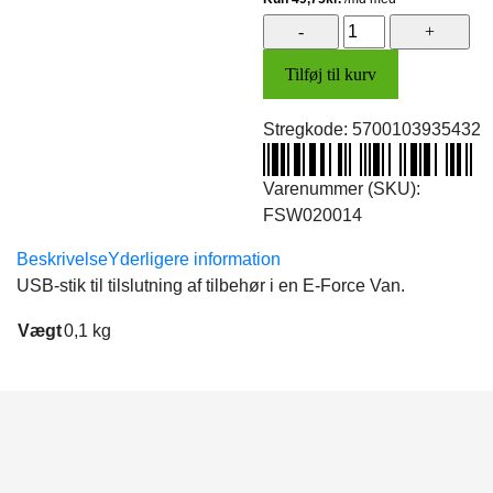
USB-
stik
Tilføj til kurv
(Van)
antal
Stregkode:
5700103935432
Varenummer (SKU):
FSW020014
Beskrivelse
Yderligere information
USB-stik til tilslutning af tilbehør i en E-Force Van.
Vægt
0,1 kg