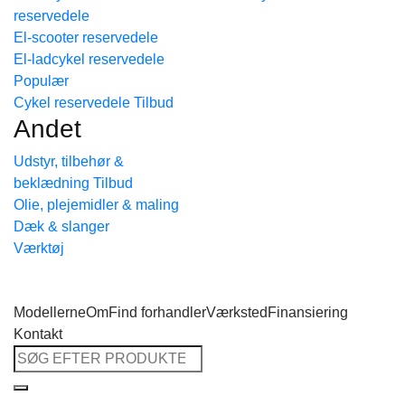
reservedele
Tilbage til shoppen
El-scooter reservedele
El-ladcykel reservedele
Cykel reservedele
Andet
Udstyr, tilbehør &
beklædning
Olie, plejemidler & maling
Dæk & slanger
Værktøj
Modellerne
Om
Find forhandler
Værksted
Finansiering
Kontakt
Søg
efter: