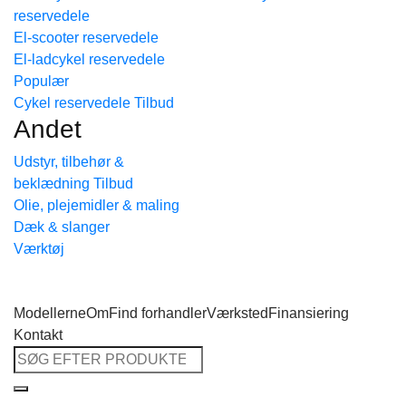
reservedele
Tilbage til shoppen
El-scooter reservedele
El-ladcykel reservedele
Cykel reservedele
Andet
Udstyr, tilbehør &
beklædning
Olie, plejemidler & maling
Dæk & slanger
Værktøj
Modellerne
Om
Find forhandler
Værksted
Finansiering
Kontakt
Søg
efter: