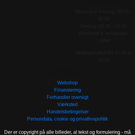
VÆRKSTEDET
Mandag til torsdag: 09.00 -
16.30
Fredag: 09.00 - 13.30
Weekend & helligdage:
Lukket
Middagslukket fra 12.00 til
12.30
GENVEJE
Webshop
Finansiering
Forhandler oversigt
Værksted
Handelsbetingelser
Persondata, cookie og privatlivspolitik
Der er copyright på alle billeder, al tekst og formulering - må