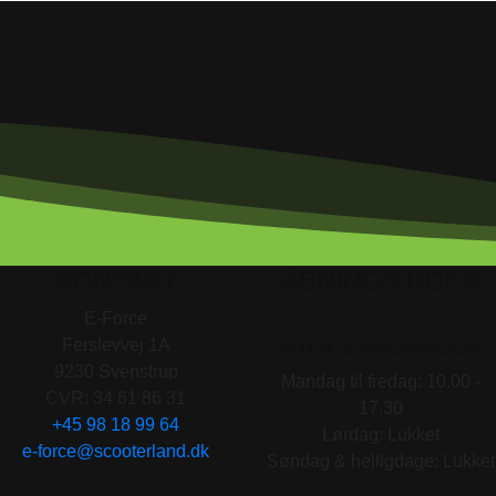
KONTAKT
ÅBNINGSTIDER
E-Force
Ferslevvej 1A
BUTIK & SHOWROOM
9230 Svenstrup
Mandag til fredag: 10.00 -
CVR: 34 61 86 31
17.30
+45 98 18 99 64
Lørdag: Lukket
e-force@scooterland.dk
Søndag & helligdage: Lukket