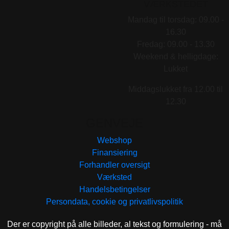
VÆRKSTEDET
Mandag til torsdag: 09.00 -
16.30
Fredag: 09.00 - 13.30
Weekend & helligdage:
Lukket
Middagslukket fra 12.00 til
12.30
GENVEJE
Webshop
Finansiering
Forhandler oversigt
Værksted
Handelsbetingelser
Persondata, cookie og privatlivspolitik
Der er copyright på alle billeder, al tekst og formulering - må