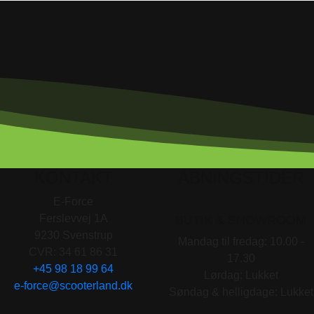
KONTAKT
ÅBNINGSTIDER
E-Force
Ferslevvej 1A
BUTIK & SHOWROOM
9230 Svenstrup
Mandag til fredag: 10.00 -
CVR: 34 61 86 31
17.30
+45 98 18 99 64
Lørdag: Lukket
e-force@scooterland.dk
Søndag & helligdage: Lukket