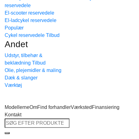
reservedele
Tilbage til shoppen
El-scooter reservedele
El-ladcykel reservedele
Cykel reservedele
Andet
Udstyr, tilbehør &
beklædning
Olie, plejemidler & maling
Dæk & slanger
Værktøj
Modellerne
Om
Find forhandler
Værksted
Finansiering
Kontakt
Søg
efter: