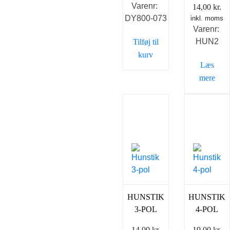
Varenr:
14,00
kr.
pris
pris
DY800-073
inkl. moms
var:
er:
Varenr:
129,00 kr..
92,00 kr..
HUN2
Tilføj til
kurv
Læs
mere
HUNSTIK
HUNSTIK
3-POL
4-POL
14,00
kr.
19,00
kr.