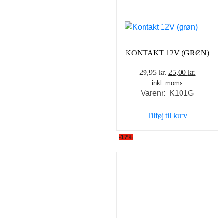
KONTAKT 12V (GRØN)
Den
Den
29,95
kr.
25,00
kr.
inkl. moms
oprindelige
aktuel
Varenr: K101G
pris
pris
var:
er:
Tilføj til kurv
29,95 kr..
25,00 k
-17%