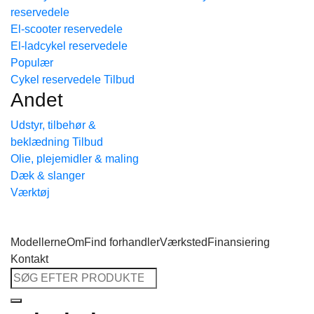
reservedele
Tilbage til shoppen
El-scooter reservedele
El-ladcykel reservedele
Cykel reservedele
Andet
Udstyr, tilbehør &
beklædning
Olie, plejemidler & maling
Dæk & slanger
Værktøj
Modellerne
Om
Find forhandler
Værksted
Finansiering
Kontakt
Søg
efter: