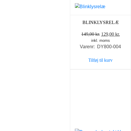
BLINKLYSRELÆ
Den
Den
149,00
kr.
129,00
kr.
inkl. moms
oprindelige
aktue
Varenr: DY800-004
pris
pris
var:
er:
Tilføj til kurv
149,00 kr..
129,0