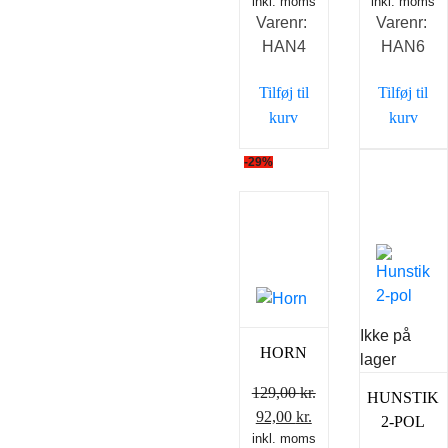
inkl. moms
inkl. moms
Varenr:
Varenr:
HAN4
HAN6
Tilføj til
Tilføj til
kurv
kurv
-29%
Ikke på
HORN
lager
129,00
kr.
HUNSTIK
Den
Den
92,00
kr.
2-POL
inkl. moms
oprindelige
aktuelle