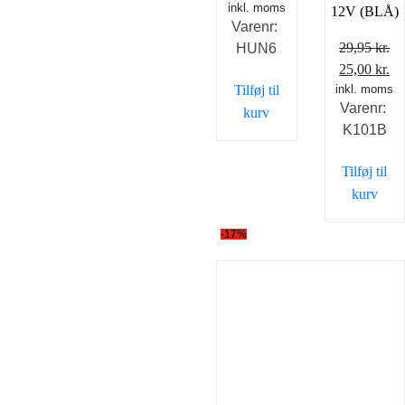
inkl. moms
12V (BLÅ)
Varenr:
29,95
kr.
HUN6
Den
D
25,00
kr.
Tilføj til
inkl. moms
oprindelig
ak
Varenr:
pris
pr
kurv
K101B
var:
er
29,95 kr..
25
Tilføj til
kurv
-17%