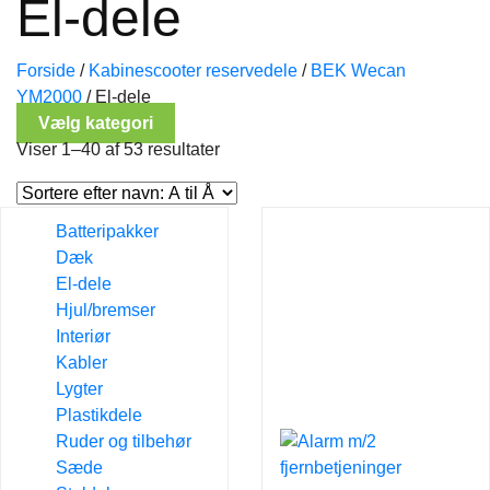
El-dele
Forside
/
Kabinescooter reservedele
/
BEK Wecan
YM2000
/
El-dele
Vælg kategori
Viser 1–40 af 53 resultater
Batteripakker
Dæk
El-dele
Hjul/bremser
Interiør
Kabler
Lygter
Plastikdele
Ruder og tilbehør
Sæde