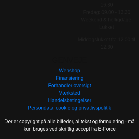
16.30
Fredag: 09.00 - 13.30
Weekend & helligdage:
Lukket
Middagslukket fra 12.00 til
12.30
GENVEJE
Webshop
Finansiering
Forhandler oversigt
Værksted
Handelsbetingelser
Persondata, cookie og privatlivspolitik
Der er copyright på alle billeder, al tekst og formulering - må
kun bruges ved skriftlig accept fra E-Force