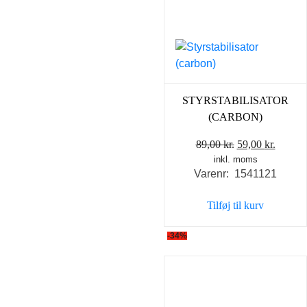
STYRSTABILISATOR
(CARBON)
Den
Den
89,00
kr.
59,00
kr.
inkl. moms
oprindelige
aktuel
Varenr: 1541121
pris
pris
var:
er:
Tilføj til kurv
89,00 kr..
59,00 k
-34%