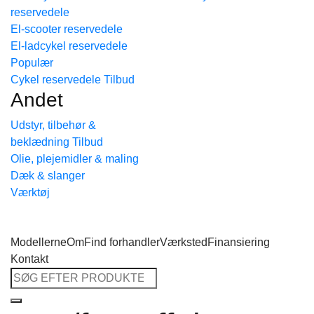
reservedele
Tilbage til shoppen
El-scooter reservedele
El-ladcykel reservedele
Cykel reservedele
Andet
Udstyr, tilbehør &
beklædning
Olie, plejemidler & maling
Dæk & slanger
Værktøj
Modellerne
Om
Find forhandler
Værksted
Finansiering
Kontakt
Søg
efter: