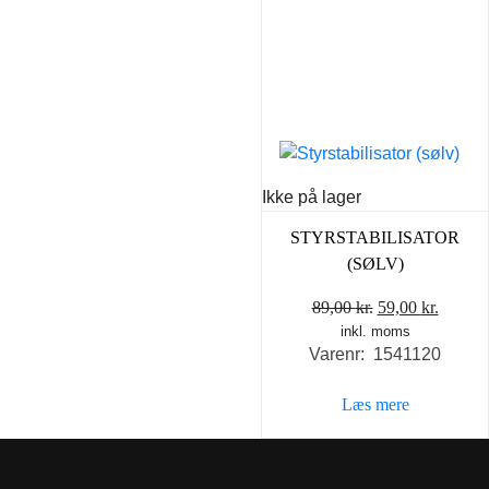
Ikke på lager
STYRSTABILISATOR
(SØLV)
Den
Den
89,00
kr.
59,00
kr.
inkl. moms
oprindelige
aktuel
Varenr: 1541120
pris
pris
var:
er:
Læs mere
89,00 kr..
59,00 k