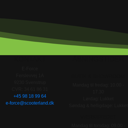
KONTAKT
ÅBNINGSTIDER
E-Force
Ferslevvej 1A
BUTIK & SHOWROOM
9230 Svenstrup
Mandag til fredag: 10.00 -
CVR: 34 61 86 31
17.30
+45 98 18 99 64
Lørdag: Lukket
e-force@scooterland.dk
Søndag & helligdage: Lukket
VÆRKSTEDET
Mandag til torsdag: 09.00 -