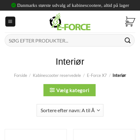
Fortsæt
Danmarks største udvalg af kabinescootere, altid på lager
til
indhold
Søg
efter:
Interiør
Forside
/
Kabinescooter reservedele
/
E-Force X7
/
Interiør
Vælg kategori