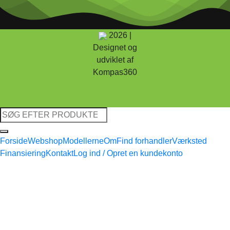
2026 |
Designet og
udviklet af
Kompas360
Søg
efter:
Forside
Webshop
Modellerne
Om
Find forhandler
Værksted
Finansiering
Kontakt
Log ind / Opret en kundekonto