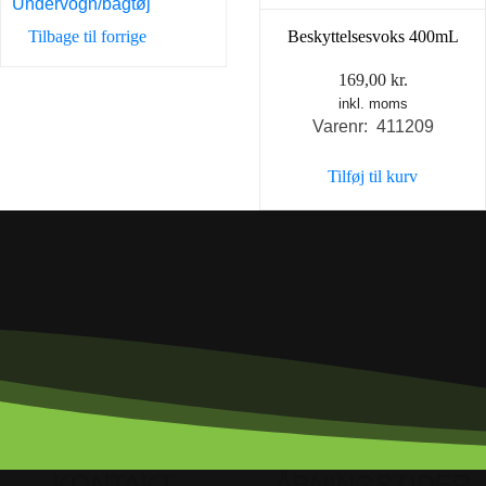
Undervogn/bagtøj
Tilbage til forrige
Beskyttelsesvoks 400mL
169,00
kr.
inkl. moms
Varenr: 411209
Tilføj til kurv
KONTAKT
ÅBNINGSTIDER