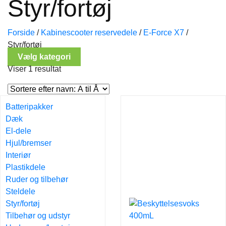
Styr/fortøj
Forside
/
Kabinescooter reservedele
/
E-Force X7
/
Styr/fortøj
Vælg kategori
Viser 1 resultat
Batteripakker
Dæk
El-dele
Hjul/bremser
Interiør
Plastikdele
Ruder og tilbehør
Steldele
Styr/fortøj
Tilbehør og udstyr