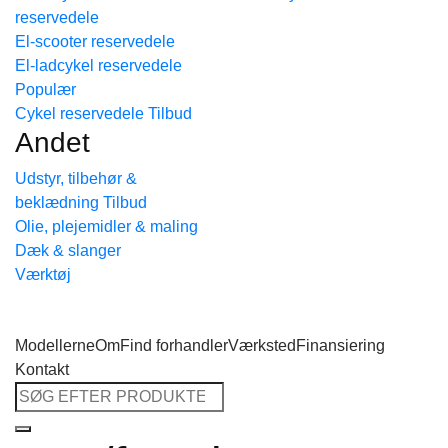
reservedele
Tilbage til shoppen
El-scooter reservedele
El-ladcykel reservedele
Cykel reservedele
Andet
Udstyr, tilbehør &
beklædning
Olie, plejemidler & maling
Dæk & slanger
Værktøj
Modellerne
Om
Find forhandler
Værksted
Finansiering
Kontakt
Søg
efter: