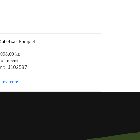
abel sæt komplet
.098,00
kr.
inkl. moms
nr: J102597
Læs mere