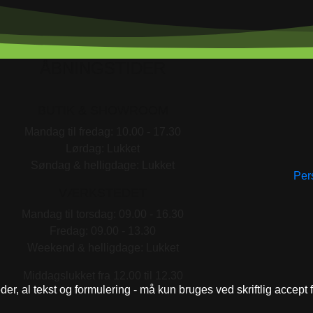
ÅBNINGSTIDER
BUTIK & SHOWROOM
Mandag til fredag: 10.00 - 17.30
Lørdag: Lukket
Søndag & helligdage: Lukket
Pers
VÆRKSTEDET
Mandag til torsdag: 09.00 - 16.30
Fredag: 09.00 - 13.30
Weekend & helligdage: Lukket
Middagslukket fra 12.00 til 12.30
eder, al tekst og formulering - må kun bruges ved skriftlig accept