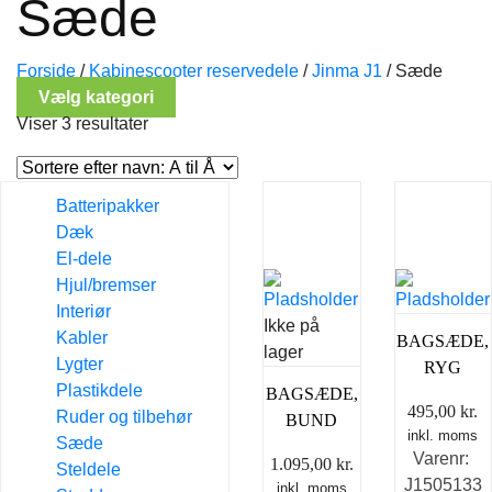
Sæde
Forside
/
Kabinescooter reservedele
/
Jinma J1
/
Sæde
Vælg kategori
Viser 3 resultater
Batteripakker
Dæk
El-dele
Hjul/bremser
Interiør
Ikke på
Kabler
BAGSÆDE,
lager
Lygter
RYG
Plastikdele
BAGSÆDE,
495,00
kr.
Ruder og tilbehør
BUND
inkl. moms
Sæde
Varenr:
1.095,00
kr.
Steldele
J1505133
inkl. moms