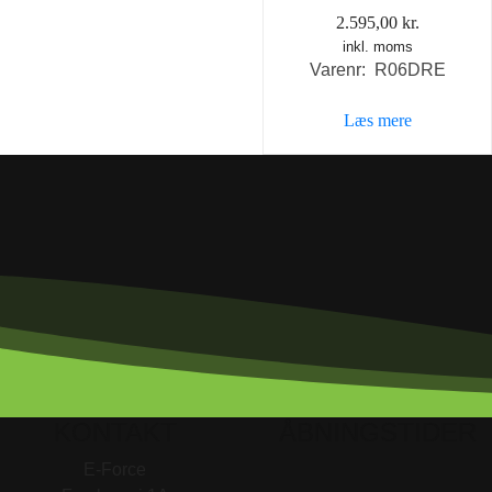
2.595,00
kr.
inkl. moms
Varenr: R06DRE
Læs mere
KONTAKT
ÅBNINGSTIDER
E-Force