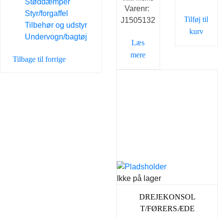
Støddæmper
Varenr:
Styr/forgaffel
Tilføj til
J1505132
Tilbehør og udstyr
kurv
Undervogn/bagtøj
Læs
mere
Tilbage til forrige
Ikke på lager
DREJEKONSOL
T/FØRERSÆDE