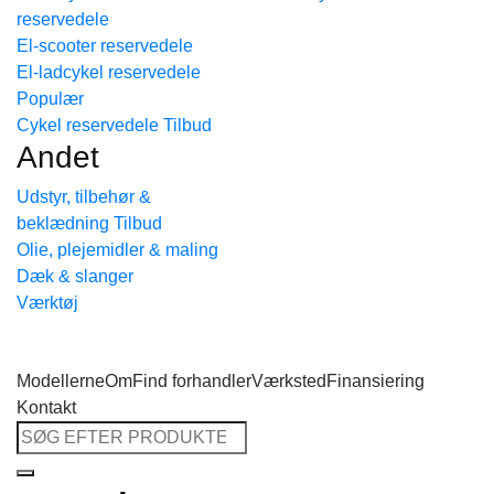
reservedele
Tilbage til shoppen
El-scooter reservedele
El-ladcykel reservedele
Cykel reservedele
Andet
Udstyr, tilbehør &
beklædning
Olie, plejemidler & maling
Dæk & slanger
Værktøj
Modellerne
Om
Find forhandler
Værksted
Finansiering
Kontakt
Søg
efter: