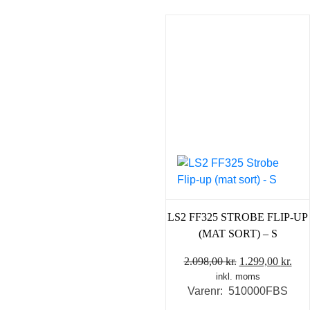
LS2 FF325 STROBE FLIP-UP
(MAT SORT) – S
Den
De
2.098,00
kr.
1.299,00
kr.
inkl. moms
oprindelige
akt
Varenr: 510000FBS
pris
pris