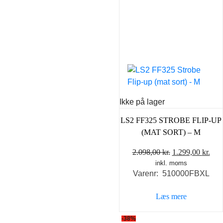
Ikke på lager
LS2 FF325 STROBE FLIP-UP
(MAT SORT) – M
Den
De
2.098,00
kr.
1.299,00
kr.
inkl. moms
oprindelige
akt
Varenr: 510000FBXL
pris
pris
var:
er:
Læs mere
2.098,00 kr..
1.29
-38%