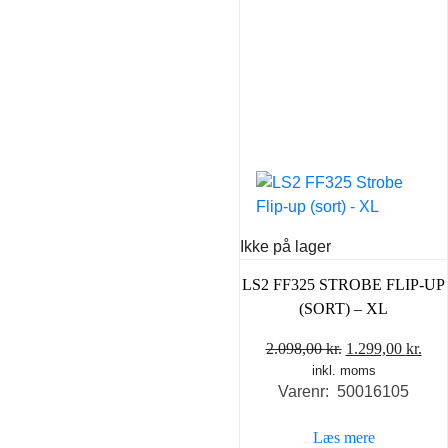
Ikke på lager
LS2 FF325 STROBE FLIP-UP
(SORT) – XL
Den
De
2.098,00
kr.
1.299,00
kr.
inkl. moms
oprindelige
akt
Varenr: 50016105
pris
pris
var:
er:
Læs mere
2.098,00 kr..
1.29