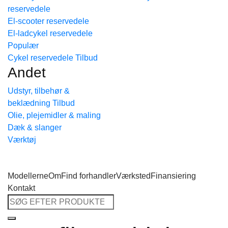
reservedele
Tilbage til shoppen
El-scooter reservedele
El-ladcykel reservedele
Cykel reservedele
Andet
Udstyr, tilbehør &
beklædning
Olie, plejemidler & maling
Dæk & slanger
Værktøj
Modellerne
Om
Find forhandler
Værksted
Finansiering
Kontakt
Søg
efter: