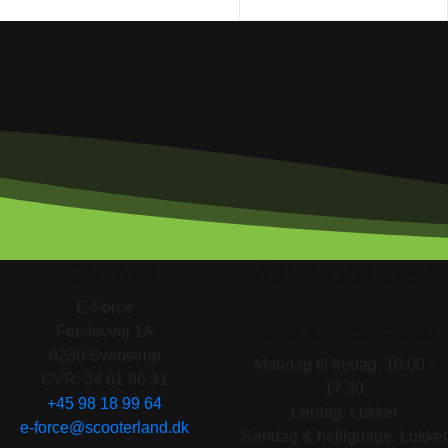
KONTAKT
ÅBNINGSTIDER
E-Force
Ferslevvej 1A
BUTIK & SHOWROOM
9230 Svenstrup
Mandag til fredag: 10.00 -
CVR: 34 61 86 31
17.30
+45 98 18 99 64
Lørdag: Lukket
e-force@scooterland.dk
Søndag & helligdage: Lukket