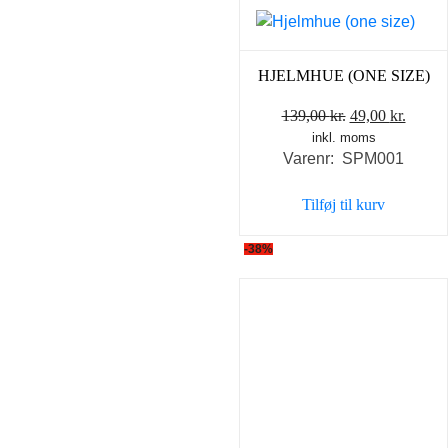
HJELMHUE (ONE SIZE)
Den
Den
139,00
kr.
49,00
kr.
inkl. moms
oprindelige
aktuel
Varenr: SPM001
pris
pris
var:
er:
Tilføj til kurv
139,00 kr..
49,00 
-38%