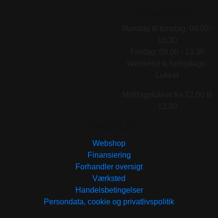
VÆRKSTEDET
Mandag til torsdag: 09.00 -
16.30
Fredag: 09.00 - 13.30
Weekend & helligdage:
Lukket
Middagslukket fra 12.00 til
12.30
GENVEJE
Webshop
Finansiering
Forhandler oversigt
Værksted
Handelsbetingelser
Persondata, cookie og privatlivspolitik