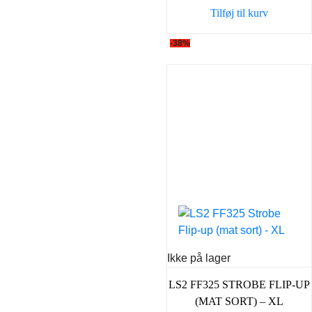
var:
er:
Tilføj til kurv
2.098,00 kr..
1.29
-38%
Ikke på lager
LS2 FF325 STROBE FLIP-UP
(MAT SORT) – XL