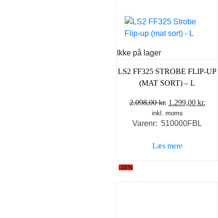
Ikke på lager
LS2 FF325 STROBE FLIP-UP
(MAT SORT) – L
Den
De
2.098,00
kr.
1.299,00
kr.
inkl. moms
oprindelige
akt
Varenr: 510000FBL
pris
pris
var:
er:
Læs mere
2.098,00 kr..
1.29
-38%