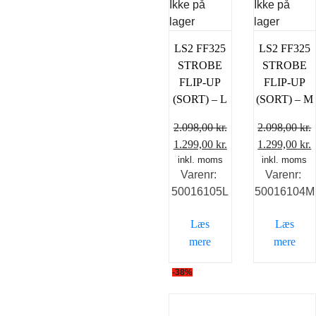
Ikke på
Ikke på
lager
lager
LS2 FF325
LS2 FF325
STROBE
STROBE
FLIP-UP
FLIP-UP
(SORT) – L
(SORT) – M
2.098,00
kr.
2.098,00
kr.
Den
Den
Den
1.299,00
kr.
1.299,00
kr.
oprindelige
inkl. moms
aktuelle
oprindelige
inkl. moms
a
Varenr:
Varenr:
pris
pris
pris
p
50016105L
50016104M
var:
er:
var:
e
2.098,00 kr..
1.299,00 kr..
2.098,00 kr.
1
Læs
Læs
mere
mere
-38%