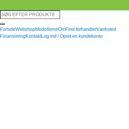
Søg
efter:
Forside
Webshop
Modellerne
Om
Find forhandler
Værksted
Finansiering
Kontakt
Log ind / Opret en kundekonto