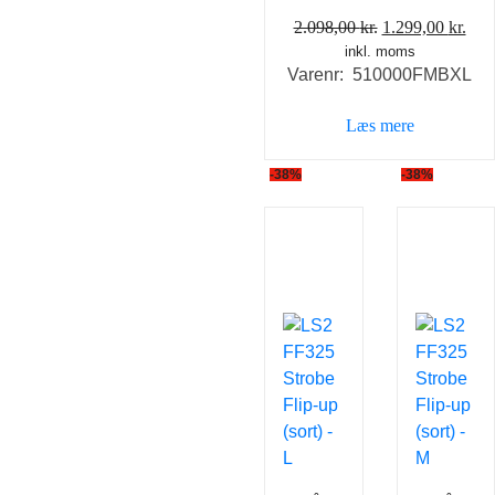
Den
De
2.098,00
kr.
1.299,00
kr.
inkl. moms
oprindelige
akt
Varenr: 510000FMBXL
pris
pris
var:
er:
Læs mere
2.098,00 kr..
1.29
-38%
-38%