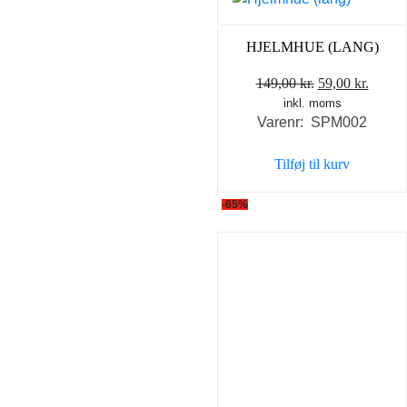
HJELMHUE (LANG)
Den
Den
149,00
kr.
59,00
kr.
inkl. moms
oprindelige
aktuel
Varenr: SPM002
pris
pris
var:
er:
Tilføj til kurv
149,00 kr..
59,00 
-65%