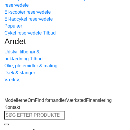
reservedele
Tilbage til shoppen
El-scooter reservedele
El-ladcykel reservedele
Cykel reservedele
Andet
Udstyr, tilbehør &
beklædning
Olie, plejemidler & maling
Dæk & slanger
Værktøj
Modellerne
Om
Find forhandler
Værksted
Finansiering
Kontakt
Søg
efter: