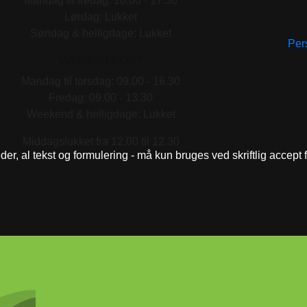
Mandag til fredag: 10.00 - 17.30
Lørdag: Lukket
Søndag & helligdage: Lukket
Pers
VÆRKSTEDET
Mandag til torsdag: 09.00 - 16.30
Fredag: 09.00 - 13.30
Weekend & helligdage: Lukket
Middagslukket fra 12.00 til 12.30
eder, al tekst og formulering - må kun bruges ved skriftlig accept