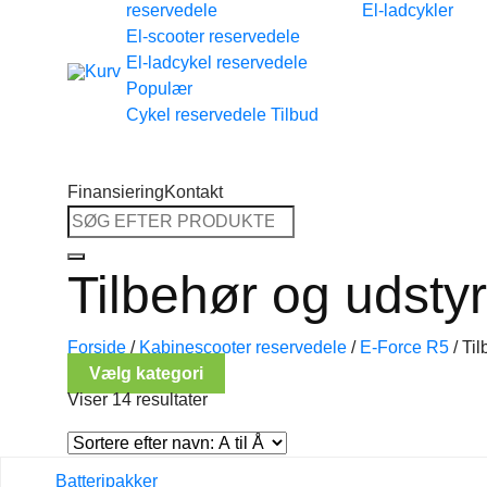
reservedele
El-ladcykler
Tilbage til shoppen
El-scooter reservedele
El-ladcykel reservedele
Cykel reservedele
Finansiering
Kontakt
Søg
efter:
Tilbehør og udstyr
Forside
/
Kabinescooter reservedele
/
E-Force R5
/
Til
Vælg kategori
Viser 14 resultater
Batteripakker