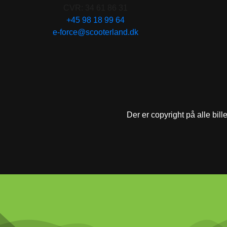
CVR: 34 61 86 31
+45 98 18 99 64
e-force@scooterland.dk
Der er copyright på alle bill