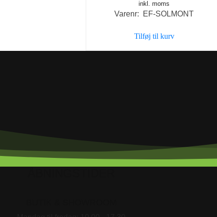
inkl. moms
Varenr: EF-SOLMONT
Tilføj til kurv
ÅBNINGSTIDER
BUTIK & SHOWROOM