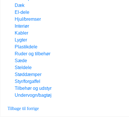
Dæk
El-dele
Hjul/bremser
Interiør
Kabler
Lygter
Plastikdele
Ruder og tilbehør
Sæde
Steldele
Støddæmper
Styr/forgaffel
Tilbehør og udstyr
Undervogn/bagtøj
Tilbage til forrige