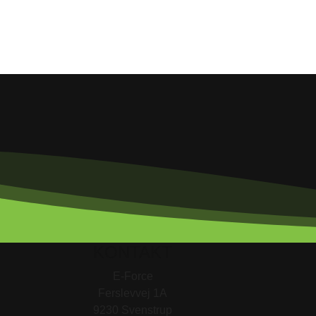
KONTAKT
E-Force
Ferslevvej 1A
9230 Svenstrup