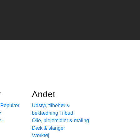
r
Andet
e
Udstyr, tilbehør &
beklædning
e
Olie, plejemidler & maling
Dæk & slanger
Værktøj