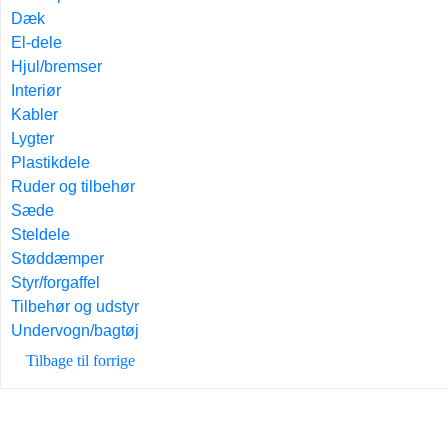
Dæk
El-dele
Hjul/bremser
Interiør
Kabler
Lygter
Plastikdele
Ruder og tilbehør
Sæde
Steldele
Støddæmper
Styr/forgaffel
Tilbehør og udstyr
Undervogn/bagtøj
Tilbage til forrige