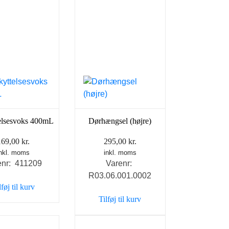
elsesvoks 400mL
Dørhængsel (højre)
169,00
kr.
295,00
kr.
inkl. moms
inkl. moms
enr: 411209
Varenr:
R03.06.001.0002
lføj til kurv
Tilføj til kurv