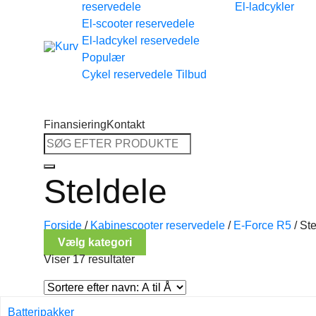
reservedele
El-ladcykler
Tilbage til shoppen
El-scooter reservedele
El-ladcykel reservedele
Cykel reservedele
Finansiering
Kontakt
Søg
efter:
Steldele
Forside
/
Kabinescooter reservedele
/
E-Force R5
/
Ste
Vælg kategori
Viser 17 resultater
Batteripakker