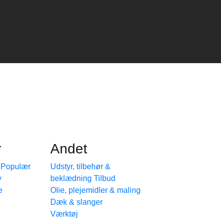
r
Andet
e
Udstyr, tilbehør &
beklædning
e
Olie, plejemidler & maling
Dæk & slanger
Værktøj